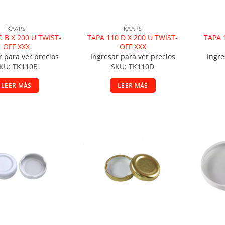
KAAPS
KAAPS
0 B X 200 U TWIST-
TAPA 110 D X 200 U TWIST-
TAPA 
OFF XXX
OFF XXX
r para ver precios
Ingresar para ver precios
Ingre
KU: TK110B
SKU: TK110D
LEER MÁS
LEER MÁS
ir a la lista de deseos
Añadir a la lista de deseos
A