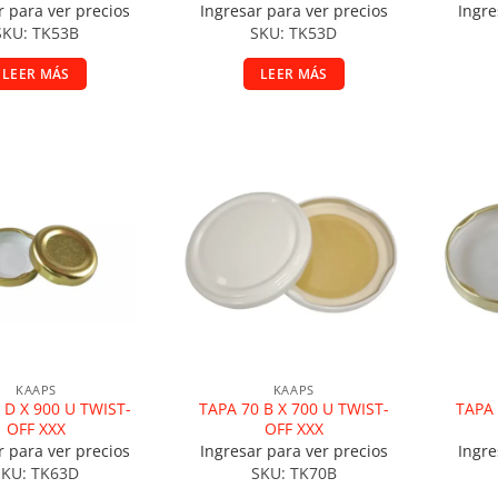
r para ver precios
Ingresar para ver precios
Ingre
SKU: TK53B
SKU: TK53D
LEER MÁS
LEER MÁS
ir a la lista de deseos
Añadir a la lista de deseos
A
KAAPS
KAAPS
 D X 900 U TWIST-
TAPA 70 B X 700 U TWIST-
TAPA 
OFF XXX
OFF XXX
r para ver precios
Ingresar para ver precios
Ingre
SKU: TK63D
SKU: TK70B