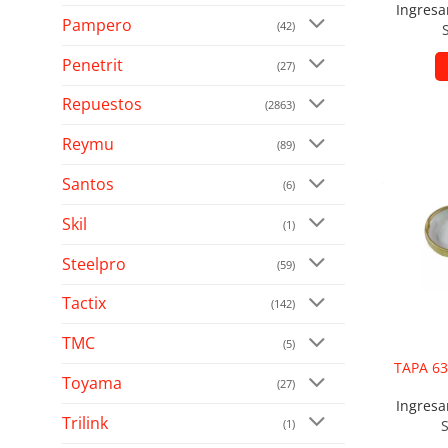
Ingresa
Pampero
(42)
Penetrit
(27)
Repuestos
(2863)
Reymu
(89)
Añad
Santos
(6)
Skil
(1)
Steelpro
(59)
Tactix
(142)
TMC
(5)
TAPA 63
Toyama
(27)
Ingresa
Trilink
(1)