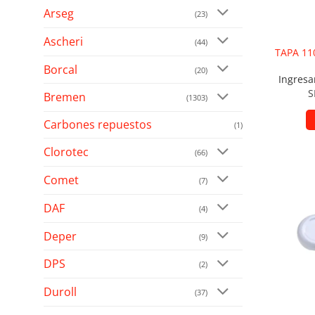
Arseg
(23)
Ascheri
(44)
TAPA 11
Borcal
(20)
Ingresa
S
Bremen
(1303)
Carbones repuestos
(1)
Clorotec
(66)
Comet
(7)
Añad
DAF
(4)
Deper
(9)
DPS
(2)
Duroll
(37)