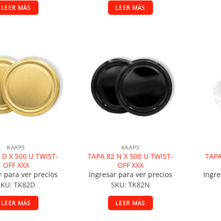
LEER MÁS
LEER MÁS
ir a la lista de deseos
Añadir a la lista de deseos
A
KAAPS
KAAPS
 D X 500 U TWIST-
TAPA 82 N X 500 U TWIST-
TAPA
OFF XXX
OFF XXX
r para ver precios
Ingresar para ver precios
Ingre
SKU: TK82D
SKU: TK82N
LEER MÁS
LEER MÁS