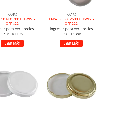
KAAPS
KAAPS
110 N X 200 U TWIST-
TAPA 38 B X 2500 U TWIST-
OFF XXX
OFF XXX
sar para ver precios
Ingresar para ver precios
SKU: TK110N
SKU: TK38B
LEER MÁS
LEER MÁS
ñadir a la lista de deseos
Añadir a la lista de deseos