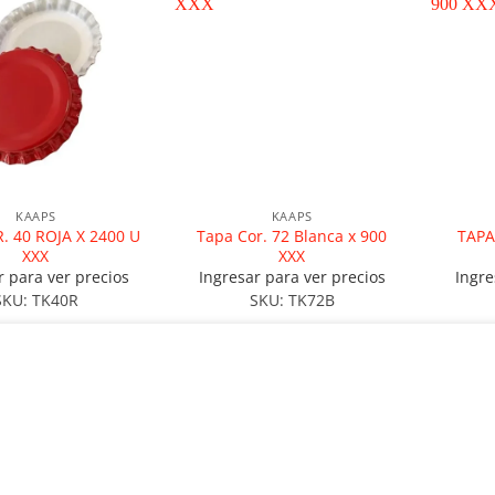
KAAPS
KAAPS
. 40 ROJA X 2400 U
Tapa Cor. 72 Blanca x 900
TAPA
XXX
XXX
r para ver precios
Ingresar para ver precios
Ingre
SKU: TK40R
SKU: TK72B
LEER MÁS
LEER MÁS
liza cookies para mejorar su experiencia.
INFORMACIÓN
EM