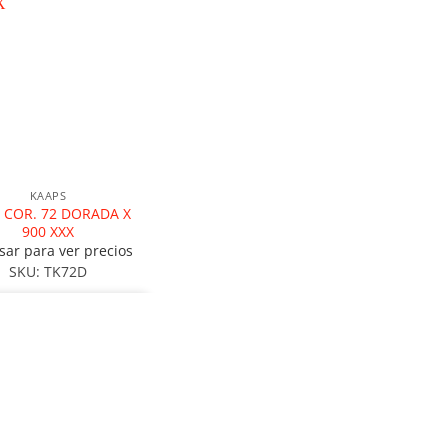
KAAPS
 COR. 72 DORADA X
900 XXX
sar para ver precios
SKU: TK72D
LEER MÁS
PRESA
CUENTA