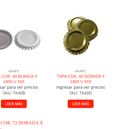
ñadir a la lista de deseos
Añadir a la lista de deseos
KAAPS
KAAPS
 COR. 40 BLANCA X
TAPA COR. 40 DORADA X
2400 U XXX
2400 U XXX
sar para ver precios
Ingresar para ver precios
SKU: TK40B
SKU: TK40D
LEER MÁS
LEER MÁS