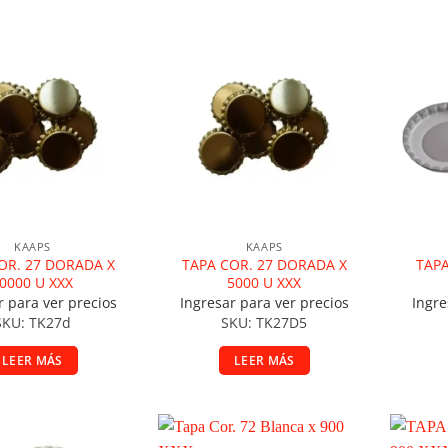
ir a la lista de deseos
Añadir a la lista de deseos
A
KAAPS
KAAPS
OR. 27 DORADA X
TAPA COR. 27 DORADA X
TAPA
0000 U XXX
5000 U XXX
r para ver precios
Ingresar para ver precios
Ingre
SKU: TK27d
SKU: TK27D5
LEER MÁS
LEER MÁS