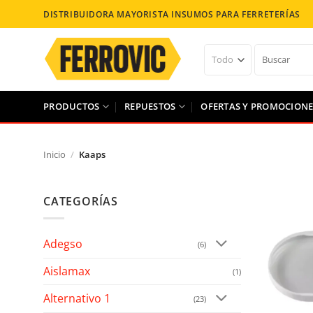
Saltar
DISTRIBUIDORA MAYORISTA INSUMOS PARA FERRETERÍAS
al
contenido
Buscar
por:
PRODUCTOS
REPUESTOS
OFERTAS Y PROMOCIONE
Inicio
/
Kaaps
CATEGORÍAS
Añad
Adegso
(6)
Aislamax
(1)
Alternativo 1
(23)