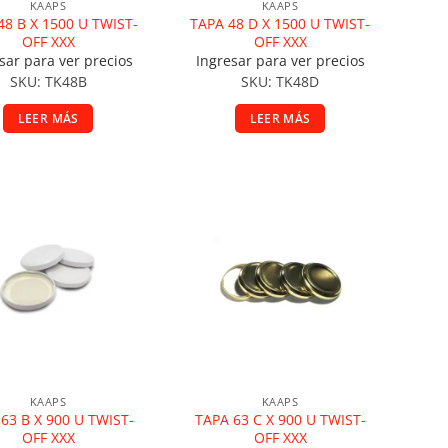
KAAPS
KAAPS
48 B X 1500 U TWIST-
TAPA 48 D X 1500 U TWIST-
OFF XXX
OFF XXX
sar para ver precios
Ingresar para ver precios
SKU: TK48B
SKU: TK48D
LEER MÁS
LEER MÁS
ñadir a la lista de deseos
Añadir a la lista de deseos
KAAPS
KAAPS
63 B X 900 U TWIST-
TAPA 63 C X 900 U TWIST-
OFF XXX
OFF XXX