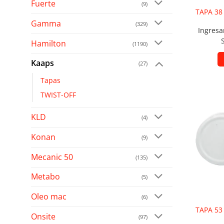
Fuerte
(9)
TAPA 38
Gamma
(329)
Ingresa
Hamilton
(1190)
Kaaps
(27)
Tapas
TWIST-OFF
Añad
KLD
(4)
Konan
(9)
Mecanic 50
(135)
Metabo
(5)
Oleo mac
(6)
TAPA 53
Onsite
(97)