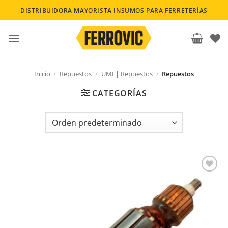
Saltar
DISTRIBUIDORA MAYORISTA INSUMOS PARA FERRETERÍAS
al
contenido
Inicio
/
Repuestos
/
UMI | Repuestos
/
Repuestos
CATEGORÍAS
Añadir a la lista de deseos