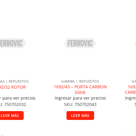
ir a la lista de deseos
Añadir a la lista de deseos
A
A | REPUESTOS
GAMMA | REPUESTOS
G
1692/43 – PORTA CARBON
169
92/32 ROTOR
{G64}
CARB
r para ver precios
Ingresar para ver precios
Ingre
U: 750702032
SKU: 750702043
LEER MÁS
LEER MÁS