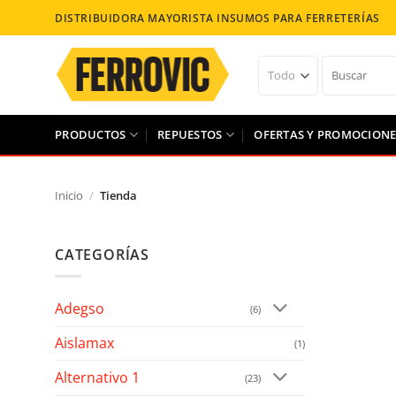
Saltar
DISTRIBUIDORA MAYORISTA INSUMOS PARA FERRETERÍAS
al
contenido
Buscar
por:
PRODUCTOS
REPUESTOS
OFERTAS Y PROMOCIONE
Inicio
/
Tienda
CATEGORÍAS
Añad
Adegso
(6)
Aislamax
(1)
Alternativo 1
(23)