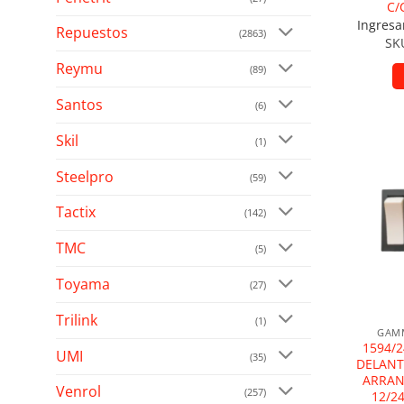
C/
Ingresa
Repuestos
(2863)
SK
Reymu
(89)
Santos
(6)
Skil
(1)
Steelpro
Añad
(59)
Tactix
(142)
TMC
(5)
Toyama
(27)
Trilink
(1)
GAMM
1594/
UMI
(35)
DELANT
ARRAN
Venrol
(257)
12/2