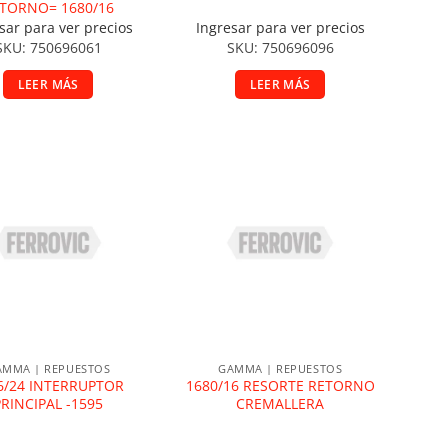
TORNO= 1680/16
sar para ver precios
Ingresar para ver precios
SKU: 750696061
SKU: 750696096
LEER MÁS
LEER MÁS
ñadir a la lista de deseos
Añadir a la lista de deseos
AMMA | REPUESTOS
GAMMA | REPUESTOS
6/24 INTERRUPTOR
1680/16 RESORTE RETORNO
PRINCIPAL -1595
CREMALLERA