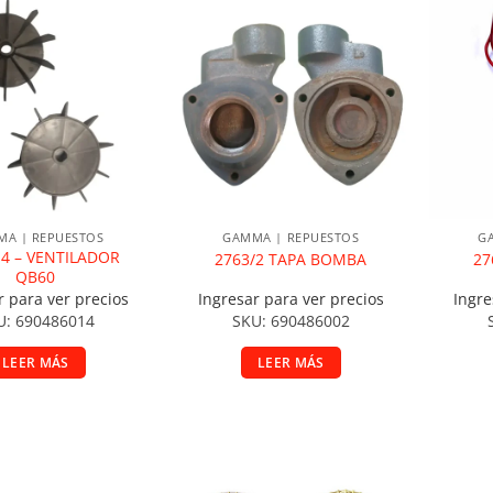
ir a la lista de deseos
Añadir a la lista de deseos
A
A | REPUESTOS
GAMMA | REPUESTOS
G
14 – VENTILADOR
2763/2 TAPA BOMBA
27
QB60
r para ver precios
Ingresar para ver precios
Ingre
U: 690486014
SKU: 690486002
LEER MÁS
LEER MÁS
ir a la lista de deseos
Añadir a la lista de deseos
A