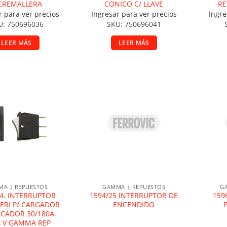
CREMALLERA
CONICO C/ LLAVE
RE
r para ver precios
Ingresar para ver precios
Ingre
U: 750696036
SKU: 750696041
LEER MÁS
LEER MÁS
ir a la lista de deseos
Añadir a la lista de deseos
A
A | REPUESTOS
GAMMA | REPUESTOS
G
24. INTERRUPTOR
1594/25 INTERRUPTOR DE
159
ERI P/ CARGADOR
ENCENDIDO
CADOR 30/180A.
4 V GAMMA REP