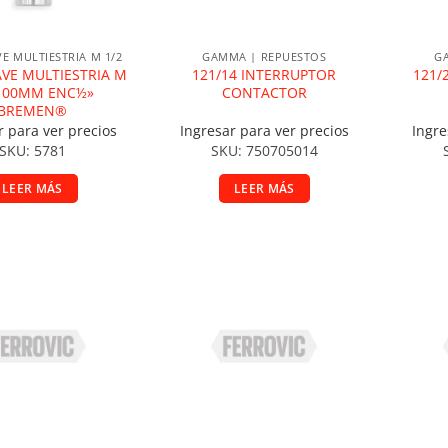
E MULTIESTRIA M 1/2
GAMMA | REPUESTOS
G
AVE MULTIESTRIA M
121/14 INTERRUPTOR
121/
100MM ENC½»
CONTACTOR
BREMEN®
r para ver precios
Ingresar para ver precios
Ingre
SKU: 5781
SKU: 750705014
LEER MÁS
LEER MÁS
ir a la lista de deseos
Añadir a la lista de deseos
A