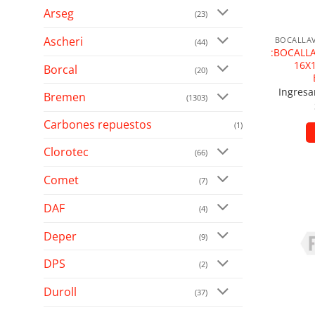
Arseg
(23)
Ascheri
BOCALLAV
(44)
:BOCALL
16X
Borcal
(20)
Ingresa
Bremen
(1303)
Carbones repuestos
(1)
Clorotec
(66)
Comet
(7)
DAF
(4)
Añad
Deper
(9)
DPS
(2)
Duroll
(37)