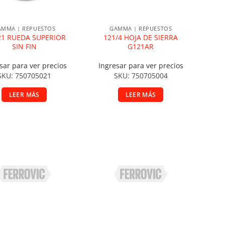
AMMA | REPUESTOS
GAMMA | REPUESTOS
21 RUEDA SUPERIOR
121/4 HOJA DE SIERRA
SIN FIN
G121AR
sar para ver precios
Ingresar para ver precios
SKU: 750705021
SKU: 750705004
LEER MÁS
LEER MÁS
ñadir a la lista de deseos
Añadir a la lista de deseos