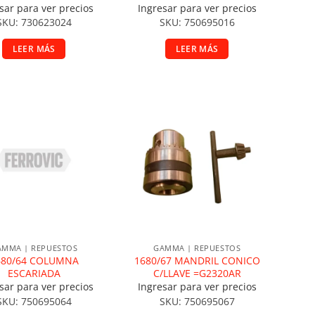
sar para ver precios
Ingresar para ver precios
SKU: 730623024
SKU: 750695016
LEER MÁS
LEER MÁS
ñadir a la lista de deseos
Añadir a la lista de deseos
AMMA | REPUESTOS
GAMMA | REPUESTOS
680/64 COLUMNA
1680/67 MANDRIL CONICO
ESCARIADA
C/LLAVE =G2320AR
sar para ver precios
Ingresar para ver precios
SKU: 750695064
SKU: 750695067