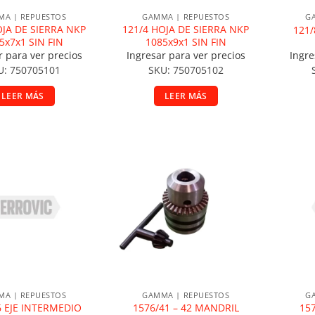
A | REPUESTOS
GAMMA | REPUESTOS
G
OJA DE SIERRA NKP
121/4 HOJA DE SIERRA NKP
121
5x7x1 SIN FIN
1085x9x1 SIN FIN
r para ver precios
Ingresar para ver precios
Ingre
U: 750705101
SKU: 750705102
LEER MÁS
LEER MÁS
ir a la lista de deseos
Añadir a la lista de deseos
A
A | REPUESTOS
GAMMA | REPUESTOS
G
6 EJE INTERMEDIO
1576/41 – 42 MANDRIL
15