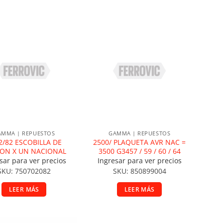
ñadir a la lista de deseos
Añadir a la lista de deseos
AMMA | REPUESTOS
GAMMA | REPUESTOS
2/82 ESCOBILLA DE
2500/ PLAQUETA AVR NAC =
ON X UN NACIONAL
3500 G3457 / 59 / 60 / 64
sar para ver precios
Ingresar para ver precios
SKU: 750702082
SKU: 850899004
LEER MÁS
LEER MÁS