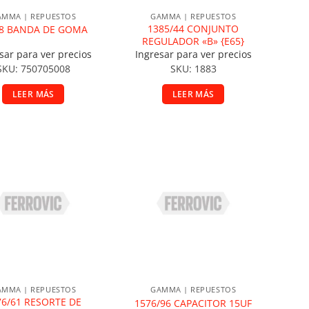
AMMA | REPUESTOS
GAMMA | REPUESTOS
1385/44 CONJUNTO
/8 BANDA DE GOMA
REGULADOR «B» {E65}
sar para ver precios
Ingresar para ver precios
SKU: 750705008
SKU: 1883
LEER MÁS
LEER MÁS
ñadir a la lista de deseos
Añadir a la lista de deseos
AMMA | REPUESTOS
GAMMA | REPUESTOS
76/61 RESORTE DE
1576/96 CAPACITOR 15UF