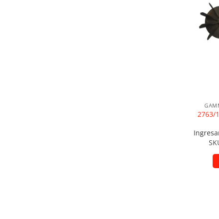
Añad
GAMM
2763/
Ingresa
SK
Añad