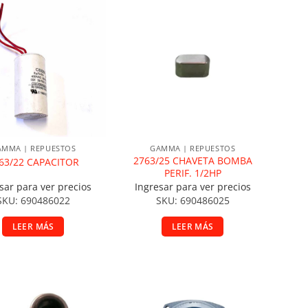
ñadir a la lista de deseos
Añadir a la lista de deseos
AMMA | REPUESTOS
GAMMA | REPUESTOS
2763/25 CHAVETA BOMBA
63/22 CAPACITOR
PERIF. 1/2HP
sar para ver precios
Ingresar para ver precios
SKU: 690486022
SKU: 690486025
LEER MÁS
LEER MÁS
ñadir a la lista de deseos
Añadir a la lista de deseos