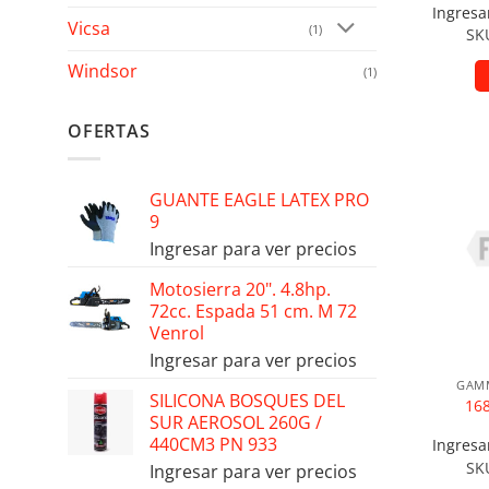
Ingresa
Vicsa
(1)
SK
Windsor
(1)
OFERTAS
Añad
GUANTE EAGLE LATEX PRO
9
Ingresar para ver precios
Motosierra 20". 4.8hp.
72cc. Espada 51 cm. M 72
Venrol
Ingresar para ver precios
GAMM
SILICONA BOSQUES DEL
16
SUR AEROSOL 260G /
440CM3 PN 933
Ingresa
SK
Ingresar para ver precios