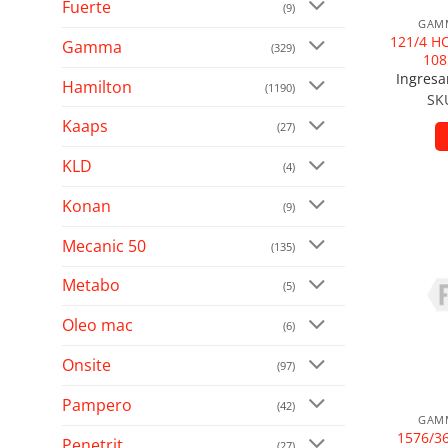
Fuerte
(9)
GAMM
121/4 H
Gamma
(329)
108
Ingresa
Hamilton
(1190)
SK
Kaaps
(27)
KLD
(4)
Konan
(9)
Mecanic 50
Añad
(135)
Metabo
(5)
Oleo mac
(6)
Onsite
(97)
Pampero
(42)
GAMM
1576/3
Penetrit
(27)