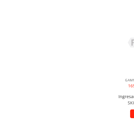
Añad
GAMM
16
Ingresa
SK