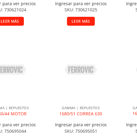
r para ver precios
Ingresar para ver precios
Ingre
U: 730621024
SKU: 730621025
LEER MÁS
LEER MÁS
ir a la lista de deseos
Añadir a la lista de deseos
A
A | REPUESTOS
GAMMA | REPUESTOS
G
1
80/44 MOTOR
1680/51 CORREA 630
r para ver precios
Ingresar para ver precios
Ingre
U: 750695044
SKU: 750695051