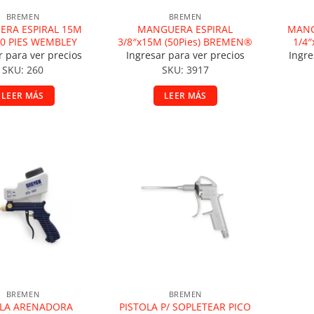
BREMEN
BREMEN
RA ESPIRAL 15M
MANGUERA ESPIRAL
MANG
50 PIES WEMBLEY
3/8″x15M (50Pies) BREMEN®
1/4″
r para ver precios
Ingresar para ver precios
Ingre
SKU: 260
SKU: 3917
LEER MÁS
LEER MÁS
ir a la lista de deseos
Añadir a la lista de deseos
BREMEN
BREMEN
OLA ARENADORA
PISTOLA P/ SOPLETEAR PICO