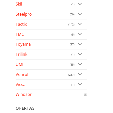
Skil
(1)
Steelpro
(59)
Tactix
(142)
TMC
(5)
Toyama
(27)
Trilink
(1)
UMI
(35)
Venrol
(257)
Vicsa
(1)
Windsor
(1)
OFERTAS