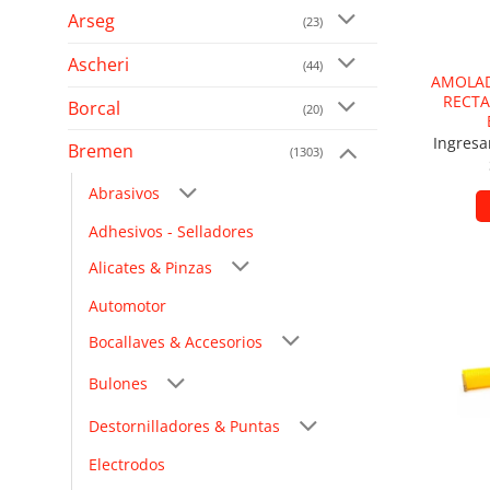
Arseg
(23)
Ascheri
(44)
AMOLA
RECTA
Borcal
(20)
Ingresa
Bremen
(1303)
Abrasivos
Adhesivos - Selladores
Alicates & Pinzas
Automotor
Añad
Bocallaves & Accesorios
Bulones
Destornilladores & Puntas
Electrodos