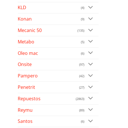
KLD
(4)
Konan
(9)
Mecanic 50
(135)
Metabo
(5)
Oleo mac
(6)
Onsite
(97)
Pampero
(42)
Penetrit
(27)
Repuestos
(2863)
Reymu
(89)
Santos
(6)