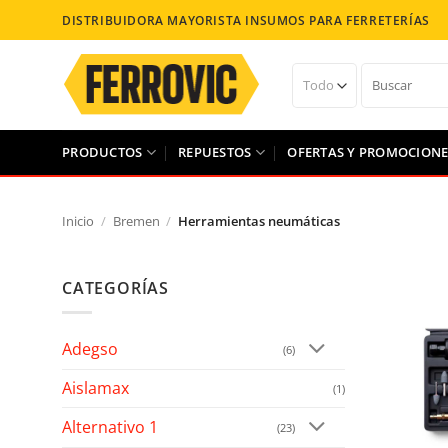
Saltar
DISTRIBUIDORA MAYORISTA INSUMOS PARA FERRETERÍAS
al
contenido
Buscar
por:
PRODUCTOS
REPUESTOS
OFERTAS Y PROMOCIONE
Inicio
/
Bremen
/
Herramientas neumáticas
CATEGORÍAS
Añad
Adegso
(6)
Aislamax
(1)
Alternativo 1
(23)