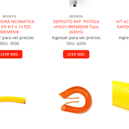
BREMEN
BREMEN
DORA NEUMATICA
DEPOSITO REP. PISTOLA
KIT A
 EN KIT x 15 PZS
«HVLP» BREMEN® Taza
RAPID
BREMEN®
(600ml)
r para ver precios
Ingresar para ver precios
Ingre
SKU: 3030
SKU: 6206
LEER MÁS
LEER MÁS
ir a la lista de deseos
Añadir a la lista de deseos
A