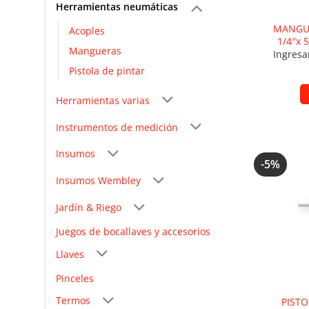
Herramientas neumáticas
MANGUE
Acoples
1/4″x 
Mangueras
Ingresa
Pistola de pintar
Herramientas varias
Instrumentos de medición
Insumos
-5%
Añad
Insumos Wembley
Jardín & Riego
Juegos de bocallaves y accesorios
Llaves
Pinceles
Termos
PIST