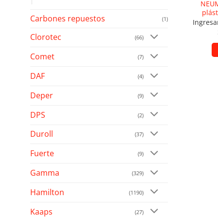
NEUM
plás
Carbones repuestos
(1)
Ingresa
Clorotec
(66)
Comet
(7)
DAF
(4)
Deper
(9)
DPS
(2)
Duroll
(37)
Fuerte
(9)
Gamma
(329)
Hamilton
(1190)
Kaaps
(27)