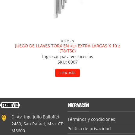
BREMEN
JUEGO DE LLAVES TORX EN «L» EXTRA LARGAS X 10 z
(T8/T50)
Ingresar para ver precios
SKU: 6907
LEER MÁS
INFORMACIÓN
D: Av. Ing. Julio Balloffet
Términos y condiciones
2480, San Rafael, Mza. CP:
Política de privacidad
M5600