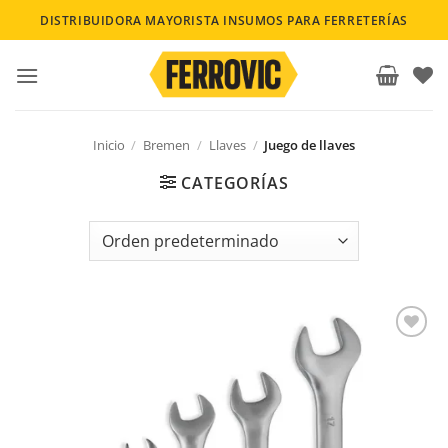
Saltar
DISTRIBUIDORA MAYORISTA INSUMOS PARA FERRETERÍAS
al
contenido
Inicio
/
Bremen
/
Llaves
/
Juego de llaves
CATEGORÍAS
Añadir a la lista de deseos