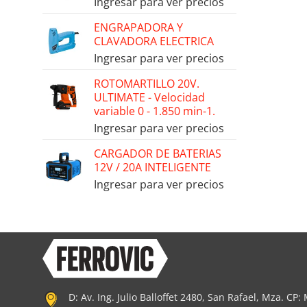
Ingresar para ver precios
ENGRAPADORA Y
CLAVADORA ELECTRICA
Ingresar para ver precios
ROTOMARTILLO 20V.
ULTIMATE - Velocidad
variable 0 - 1.850 min-1.
Ingresar para ver precios
CARGADOR DE BATERIAS
12V / 20A INTELIGENTE
Ingresar para ver precios
D: Av. Ing. Julio Balloffet 2480, San Rafael, Mza. CP