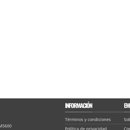
INFORMACIÓN
EM
Términos y condiciones
So
: M5600
Política de privacidad
Com