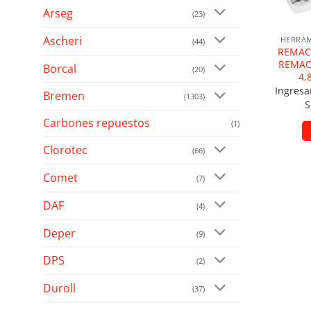
Arseg
(23)
Ascheri
HERRAM
(44)
REMAC
REMACH
Borcal
(20)
4,
Ingresa
Bremen
(1303)
S
Carbones repuestos
(1)
Clorotec
(66)
Comet
(7)
DAF
(4)
Deper
(9)
DPS
(2)
Duroll
(37)