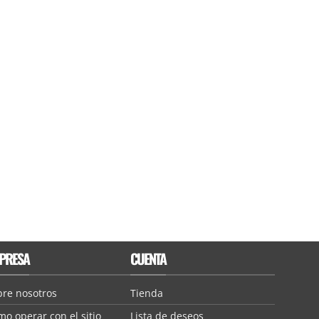
PRESA
CUENTA
bre nosotros
Tienda
o operar con el sitio
Lista de deseos