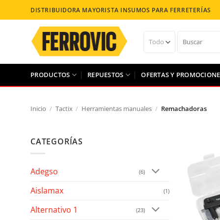
Saltar
DISTRIBUIDORA MAYORISTA INSUMOS PARA FERRETERÍAS
al
contenido
Buscar
por:
PRODUCTOS
REPUESTOS
OFERTAS Y PROMOCIONE
Inicio
/
Tactix
/
Herramientas manuales
/
Remachadoras
CATEGORÍAS
Añad
Adegso
(6)
Aislamax
(1)
Alternativo 1
(23)