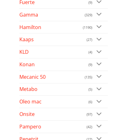
Fuerte
(9)
Gamma
(329)
Hamilton
(1190)
Kaaps
(27)
KLD
(4)
Konan
(9)
Mecanic 50
(135)
Metabo
(5)
Oleo mac
(6)
Onsite
(97)
Pampero
(42)
Penetrit
(27)