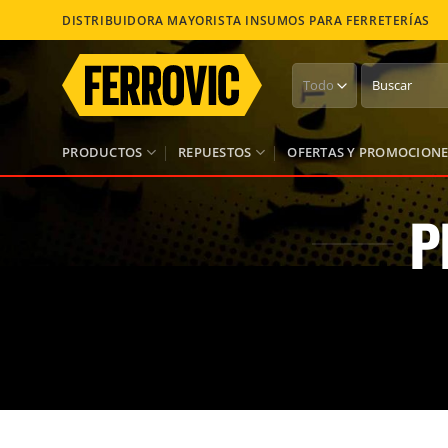
Saltar
DISTRIBUIDORA MAYORISTA INSUMOS PARA FERRETERÍAS
al
contenido
Buscar
por:
PRODUCTOS
REPUESTOS
OFERTAS Y PROMOCIONE
P