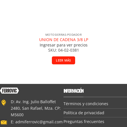
MOTOSIERRAS-PODADOR
UNION DE CADENA 3/8 LP
Ingresar para ver precios
SKU: 04-02-0381
LEER MÁS
INFORMACIÓN
D: Av. Ing. Julio Balloffet
Términos y condiciones
2480, San Rafael, Mza. CP:
Política de privacidad
M5600
Preguntas frecuentes
E:
admiferrovic@gmail.com