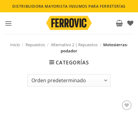
Saltar
DISTRIBUIDORA MAYORISTA INSUMOS PARA FERRETERÍAS
al
contenido
Inicio
/
Repuestos
/
Alternativo 2 | Repuestos
/
Motosierras-
podador
CATEGORÍAS
Añadir a la lista de deseos